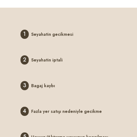
1
Seyahatin gecikmesi
2
Seyahatin iptali
3
Bagaj kaybı
4
Fazla yer satışı nedeniyle gecikme
5