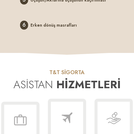
Uçuşun/Aktarma uçuşunun kaçırılması
6
Erken dönüş masrafları
T&T SİGORTA
ASİSTAN
HİZMETLERİ