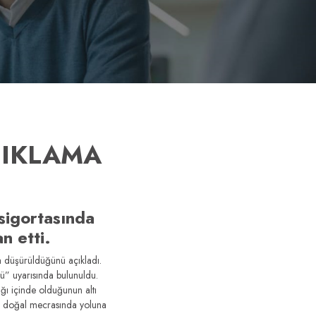
ÇIKLAMA
sigortasında
n etti.
a düşürüldüğünü açıkladı.
” uyarısında bulunuldu.
ğı içinde olduğunun altı
i doğal mecrasında yoluna