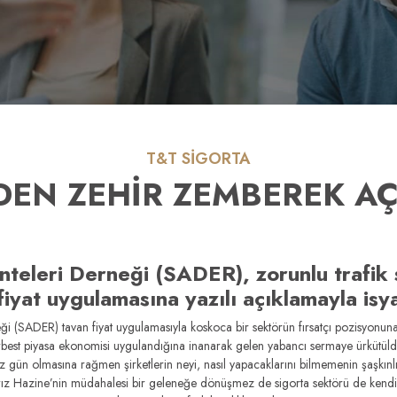
T&T SİGORTA
DEN ZEHİR ZEMBEREK A
nteleri Derneği (SADER), zorunlu trafik 
fiyat uygulamasına yazılı açıklamayla isya
ği (SADER) tavan fiyat uygulamasıyla koskoca bir sektörün fırsatçı pozisyonun
est piyasa ekonomisi uygulandığına inanarak gelen yabancı sermaye ürkütüldü
z gün olmasına rağmen şirketlerin neyi, nasıl yapacaklarını bilmemenin şaşkınlı
rız Hazine’nin müdahalesi bir geleneğe dönüşmez de sigorta sektörü de kend