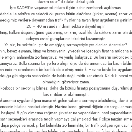
devam eder” ifadeler dikkat çekti.
İşte SADER’in yaşanan sıkıntılara ilişkin zehir zemberek açıklaması:
hale ile sektöre ve sektörü oluşturan bütün aktörlere (şirket, acente) zarar v
mediğimiz verilere dayanmadan trafik fiyatlarına tavan fiyat uygulaması getiril
20 – 40 arasında indirim sektöre dayatılmıştır.
etmiş, halkını düşündüğünü göstermiş, onların, özellikle de sektöre zarar ettird
ödeyen esnaf guruplarının takdirini kazanmıştır.
Ya biz, bu sektörün içinde emeğiyle, sermayesiyle yer alanlar. Acenteler?
anın, beyaz eşyanın, kitap ve kırtasiyenin, yiyecek ve içeceğin fiyatına müdaha
le ettiğini anlamakta zorlanıyoruz. Ve yanlış buluyoruz. Bu kararın sektördeki
şünüyoruz. Belki sesimiz bir yerlere ulaşır diye de durumumuzu bu basın bildiris
an indirim oranlarında bir karlılık elde etmiş midir ki Hazine böyle bir uygulama
olduğu gibi sigorta sektörünün de hakkı değil midir kar etmek. Kaldı ki resmi veri
olmadığını gösteriyor zaten.
 koskoca bir sektör iş bilmez, daha da kötüsü fırsatçı pozisyonuna düşürülmüş
kadar itibar bırakılmamıştır.
ekonomisi uygulandığına inanarak gelen yabancı sermaye ürkütülmüş, devlet bu
vencenin hilafına hareket etmiştir. Hazine kendi güvenilirliğinin de sorgulanma
 başlayalı 8 gün olmasına rağmen şirketler ne yapacaklarını nasıl yapacakların
ırk satır seçenekleri arasında tercih yapmaya çalışmaktadırlar. Poliçe tanzim etme
andaşa poliçe verecek şirket bulmakta zorlanmakta, bir trafik poliçesi için uzu
komisyonlarımız bir yandan telafisi zor meçhule gidişimizin fitilini ateşlemiş,