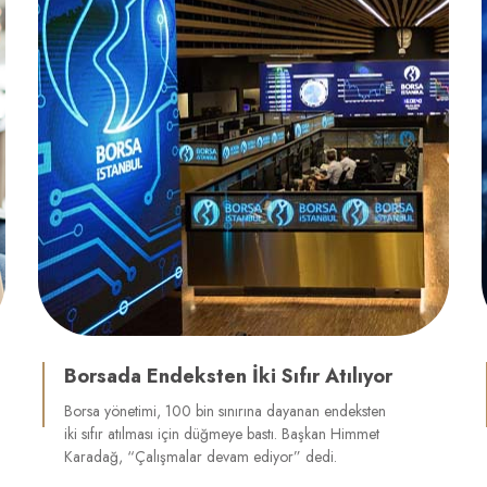
Borsada Endeksten İki Sıfır Atılıyor
Borsa yönetimi, 100 bin sınırına dayanan endeksten
iki sıfır atılması için düğmeye bastı. Başkan Himmet
Karadağ, “Çalışmalar devam ediyor” dedi.