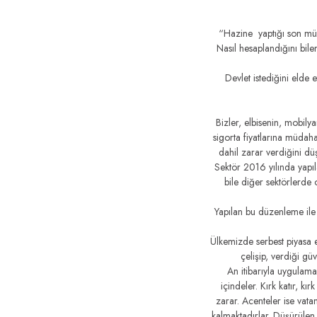
“Hazine yaptığı son müda
Nasıl hesaplandığını bile
Devlet istediğini elde 
Bizler, elbisenin, mobily
sigorta fiyatlarına müdaha
dahil zarar verdiğini dü
Sektör 2016 yılında yapıl
bile diğer sektörlerde 
Yapılan bu düzenleme ile
Ülkemizde serbest piyasa 
çelişip, verdiği gü
An itibarıyla uygulama
içindeler. Kırk katır, k
zarar. Acenteler ise vat
kalmaktadırlar. Düşürülen 