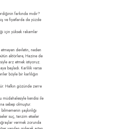
erdiğinin farkında mıdır?
miş ve fiyatlarda da yüzde
iği için yüksek rakamlar
le etmeyen devletin, neden
 bütün aktörlere, Hazine de
iyle arz etmek istiyoruz.
ya başladı. Karlılık varsa
ler böyle bir karlılığın
tür. Halkın gözünde zerre
 müdahalesiyle kendisi ile
sına sebep olmuştur.
ı bilmemenin şaşkınlığı
seler suç, tanzim etseler
n uğraşlar vermek zorunda
 diğer yandan giderek artan