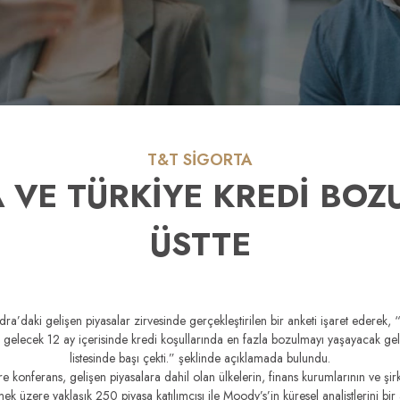
T&T SİGORTA
A VE TÜRKİYE KREDİ BO
ÜSTTE
a’daki gelişen piyasalar zirvesinde gerçekleştirilen bir anketi işaret ederek
 gelecek 12 ay içerisinde kredi koşullarında en fazla bozulmayı yaşayacak ge
listesinde başı çekti.” şeklinde açıklamada bulundu.
 konferans, gelişen piyasalara dahil olan ülkelerin, finans kurumlarının ve şi
k üzere yaklaşık 250 piyasa katılımcısı ile Moody’s’in küresel analistlerini bir 