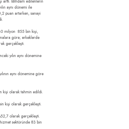
 arttı. İstihdam edilenlerin
ılın aynı dönemi ile
0,2 puan artarken, sanayi
i.
30 milyon 855 bin kişi,
amalara göre; erkeklerde
rak gerçekleşti.
nceki yılın aynı dönemine
yılının aynı dönemine göre
kişi olarak tahmin edildi.
n kişi olarak gerçekleşti.
%52,7 olarak gerçekleşti.
, hizmet sektöründe 83 bin