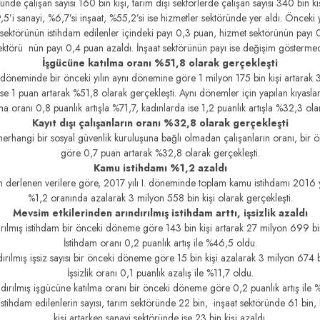
e çalışan sayısı 160 bin kişi, tarım dışı sektörlerde çalışan sayısı 340 bin kişi
,5’i sanayi, %6,7’si inşaat, %55,2’si ise hizmetler sektöründe yer aldı. Önceki y
ım sektörünün istihdam edilenler içindeki payı 0,3 puan, hizmet sektörünün payı 
ektörü nün payı 0,4 puan azaldı. İnşaat sektörünün payı ise değişim göstermed
İşgücüne katılma oranı %51,8 olarak gerçekleşti
 döneminde bir önceki yılın aynı dönemine göre 1 milyon 175 bin kişi artarak 
ise 1 puan artarak %51,8 olarak gerçekleşti. Aynı dönemler için yapılan kıyasl
a oranı 0,8 puanlık artışla %71,7, kadınlarda ise 1,2 puanlık artışla %32,3 ola
Kayıt dışı çalışanların oranı %32,8 olarak gerçekleşti
hangi bir sosyal güvenlik kuruluşuna bağlı olmadan çalışanların oranı, bir ö
göre 0,7 puan artarak %32,8 olarak gerçekleşti.
Kamu istihdamı %1,2 azaldı
an derlenen verilere göre, 2017 yılı I. döneminde toplam kamu istihdamı 2016 
%1,2 oranında azalarak 3 milyon 558 bin kişi olarak gerçekleşti.
Mevsim etkilerinden arındırılmış istihdam arttı, işsizlik azaldı
ırılmış istihdam bir önceki döneme göre 143 bin kişi artarak 27 milyon 699 bin 
İstihdam oranı 0,2 puanlık artış ile %46,5 oldu.
ırılmış işsiz sayısı bir önceki döneme göre 15 bin kişi azalarak 3 milyon 674 bi
İşsizlik oranı 0,1 puanlık azalış ile %11,7 oldu.
dırılmış işgücüne katılma oranı bir önceki döneme göre 0,2 puanlık artış ile 
stihdam edilenlerin sayısı, tarım sektöründe 22 bin, inşaat sektöründe 61 bin
kişi artarken sanayi sektöründe ise 23 bin kişi azaldı.