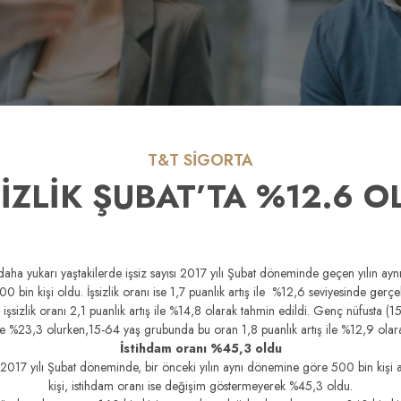
T&T SİGORTA
SİZLİK ŞUBAT’TA %12.6 O
daha yukarı yaştakilerde işsiz sayısı 2017 yılı Şubat döneminde geçen yılın a
0 bin kişi oldu. İşsizlik oranı ise 1,7 puanlık artış ile %12,6 seviyesinde gerçek
şsizlik oranı 2,1 puanlık artış ile %14,8 olarak tahmin edildi. Genç nüfusta (15
 ile %23,3 olurken,15-64 yaş grubunda bu oran 1,8 puanlık artış ile %12,9 olara
İstihdam oranı %45,3 oldu
sı 2017 yılı Şubat döneminde, bir önceki yılın aynı dönemine göre 500 bin kişi
kişi, istihdam oranı ise değişim göstermeyerek %45,3 oldu.