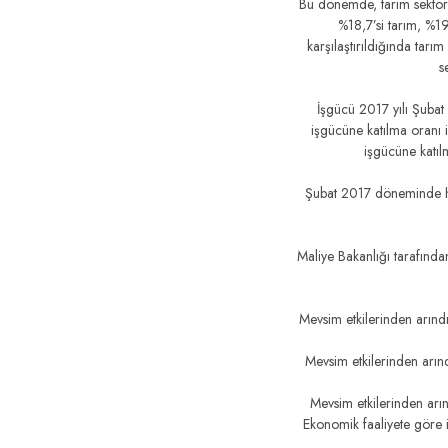
Bu dönemde, tarım sektöründ
%18,7’si tarım, %19
karşılaştırıldığında tar
s
İşgücü 2017 yılı Şubat
işgücüne katılma oranı 
işgücüne katılm
Şubat 2017 döneminde her
Maliye Bakanlığı tarafınd
Mevsim etkilerinden arınd
Mevsim etkilerinden arınd
Mevsim etkilerinden arın
Ekonomik faaliyete göre i