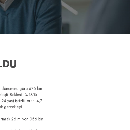
LDU
ynı dönemine göre 676 bin
leşti. Beklenti: % 13’tü.
-24 yaş) işsizlik oranı 4,7
k gerçekleşti.
 artarak 26 milyon 956 bin